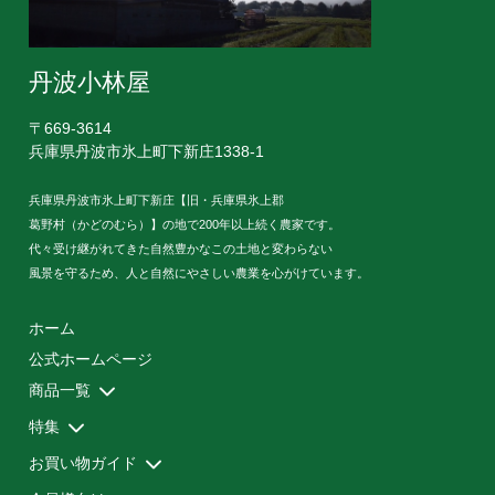
丹波小林屋
〒669-3614
兵庫県丹波市氷上町下新庄1338-1
兵庫県丹波市氷上町下新庄【旧・兵庫県氷上郡
葛野村（かどのむら）】の地で200年以上続く農家です。
代々受け継がれてきた自然豊かなこの土地と変わらない
風景を守るため、人と自然にやさしい農業を心がけています。
ホーム
公式ホームページ
商品一覧
特集
健康茶
サプリメント
丹波黒大豆
民芸品
初回限定お試し便
定期お届け便
【定期お届け便・ご契約者様限定】 追加注文
お買い物ガイド
免活特集
お客様の声
美味しいお茶の飲み方