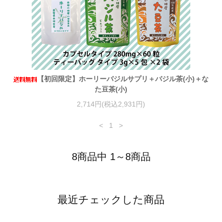
【初回限定】ホーリーバジルサプリ＋バジル茶(小)＋な
た豆茶(小)
2,714円(税込2,931円)
<
1
>
8商品中 1～8商品
最近チェックした商品