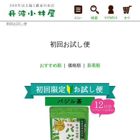
ﾒﾆｭｰ
検索
ﾏｲｱｶｳﾝﾄ
ｶｰﾄ
初回お試し便
初回お試し便
おすすめ順
| 価格順 |
新着順