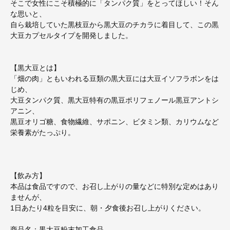
そこで女性にこそ積極的に「タンパク質」をとってほしい！そん
な思いと、
自ら栽培していた黒枝豆から黒大豆のチカラに着目して、この黒
大豆カプセルタイプを開発しました。
【黒大豆とは】
「畑の肉」ともいわれる豆類の黒大豆には大豆イソフラボンをは
じめ、
大豆タンパク質、黒大豆特有の黒豆ポリフェノール黒豆アントシ
アニン、
黒豆オリゴ糖、食物繊維、サポニン、ビタミン類、カリウムなど
栄養素がたっぷり。
【飲み方】
本品は食品ですので、お召し上がりの量などに特別な定めはあり
ませんが、
1日あたり4粒を目安に、朝・夕食後お召し上がりください。
商品名：黒大豆粉末加工食品