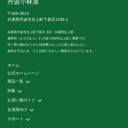
丹波小林屋
〒669-3614
兵庫県丹波市氷上町下新庄1338-1
兵庫県丹波市氷上町下新庄【旧・兵庫県氷上郡
葛野村（かどのむら）】の地で200年以上続く農家です。
代々受け継がれてきた自然豊かなこの土地と変わらない
風景を守るため、人と自然にやさしい農業を心がけています。
ホーム
公式ホームページ
商品一覧
特集
健康茶
サプリメント
丹波黒大豆
民芸品
初回限定お試し便
定期お届け便
【定期お届け便・ご契約者様限定】 追加注文
お買い物ガイド
免活特集
お客様の声
美味しいお茶の飲み方
会員様向け
配送方法・送料について
お支払い方法について
サポート
マイアカウント
メルマガ登録・解除