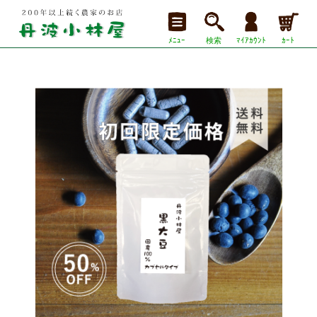
ﾒﾆｭｰ
検索
ﾏｲｱｶｳﾝﾄ
ｶｰﾄ