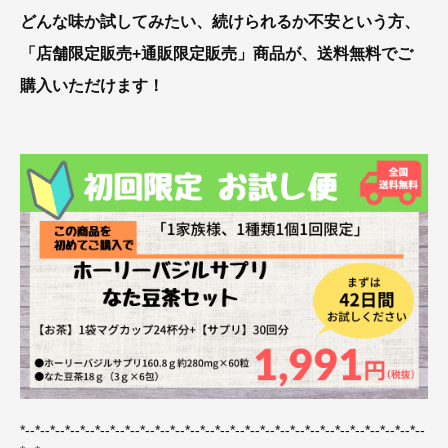
どんな味か試してみたい、続けられるか不安という方、
「店舗限定販売+通販限定販売」商品が、送料無料でご
購入いただけます！
*--*--*--*--*--*--*--*--*--*--*--*--*--*--*--*--*--*--*--*--*--*--*--*--*--*--*--