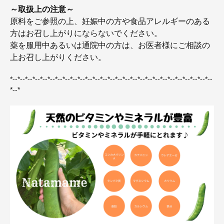
～取扱上の注意～
原料をご参照の上、妊娠中の方や食品アレルギーのある
方はお召し上がりにならないでください。
薬を服用中あるいは通院中の方は、お医者様にご相談の
上お召し上がりください。
*--*--*--*--*--*--*--*--*--*--*--*--*--*--*--*--*--*--*--*--*--*--*--*--*--*--*--
*--*