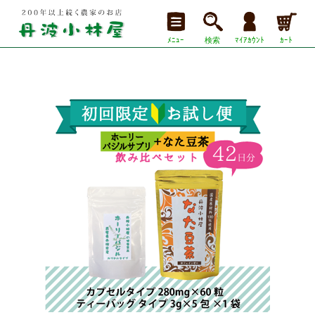
ﾒﾆｭｰ
検索
ﾏｲｱｶｳﾝﾄ
ｶｰﾄ