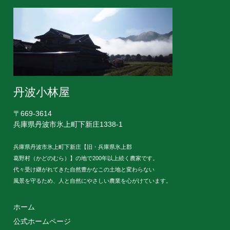
丹波小林屋
〒669-3614
兵庫県丹波市氷上町下新庄1338-1
兵庫県丹波市氷上町下新庄【旧・兵庫県氷上郡
葛野村（かどのむら）】の地で200年以上続く農家です。
代々受け継がれてきた自然豊かなこの土地と変わらない
風景を守るため、人と自然にやさしい農業を心がけています。
ホーム
公式ホームページ