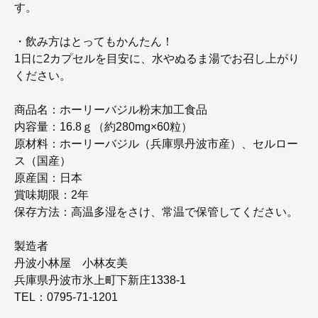
す。
・飲み方はとってもかんたん！
1日に2カプセルを目安に、水やぬるま湯でお召し上がり
ください。
商品名：ホーリーバジル粉末加工食品
内容量：16.8ｇ（約280mg×60粒）
原材料：ホーリーバジル（兵庫県丹波市産）、セルロー
ス（国産）
原産国：日本
賞味期限：2年
保存方法：高温多湿をさけ、常温で保管してください。
製造者
丹波小林屋 小林友美
兵庫県丹波市氷上町下新庄1338-1
TEL：0795-71-1201