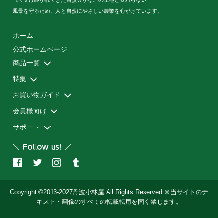
代々受け継がれてきた自然豊かなこの土地と変わらない
風景を守るため、人と自然にやさしい農業を心がけています。
ホーム
公式ホームページ
商品一覧
特集
健康茶
サプリメント
丹波黒大豆
民芸品
初回限定お試し便
定期お届け便
【定期お届け便・ご契約者様限定】 追加注文
お買い物ガイド
免活特集
お客様の声
美味しいお茶の飲み方
会員様向け
配送方法・送料について
お支払い方法について
サポート
マイアカウント
メルマガ登録・解除
プライバシーポリシー
お問い合わせ
Copyright ©2013-2027丹波小林屋 All Rights Reserved.※当サイトのテ
キスト・画像のすべての転載転用を固く禁じます。